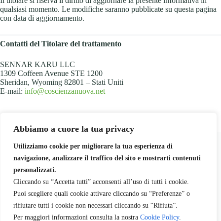
Il titolare si riserva il diritto di aggiornare la presente informativa in
qualsiasi momento. Le modifiche saranno pubblicate su questa pagina
con data di aggiornamento.
Contatti del Titolare del trattamento
SENNAR KARU LLC
1309 Coffeen Avenue STE 1200
Sheridan, Wyoming 82801 – Stati Uniti
E-mail:
info@coscienzanuova.net
Abbiamo a cuore la tua privacy
Utilizziamo cookie per migliorare la tua esperienza di
Chi siamo
Sennar Karu
Contattaci
navigazione, analizzare il traffico del sito e mostrarti contenuti
Sostienici
personalizzati.
Cliccando su “Accetta tutti” acconsenti all’uso di tutti i cookie.
Libri
Corsi
Consulti e Sessioni
Carrello
Puoi scegliere quali cookie attivare cliccando su “Preferenze” o
rifiutare tutti i cookie non necessari cliccando su “Rifiuta”.
Per maggiori informazioni consulta la nostra
Cookie Policy
.