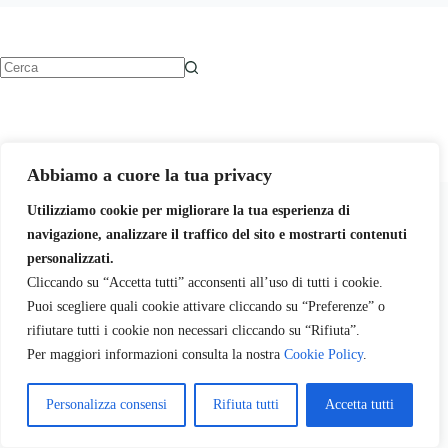
Nessun
risultato
Abbiamo a cuore la tua privacy
Utilizziamo cookie per migliorare la tua esperienza di
Chi siamo
Sennar Karu
Contattaci
navigazione, analizzare il traffico del sito e mostrarti contenuti
Sostienici
personalizzati.
Cliccando su “Accetta tutti” acconsenti all’uso di tutti i cookie.
Libri
Corsi
Consulti e Sessioni
Carrello
Puoi scegliere quali cookie attivare cliccando su “Preferenze” o
rifiutare tutti i cookie non necessari cliccando su “Rifiuta”.
Per maggiori informazioni consulta la nostra
Cookie Policy
.
Copyright © Sennar Karu - 2012 - 2026
Fratellanza Mondiale Sangha APS
Personalizza consensi
Rifiuta tutti
Accetta tutti