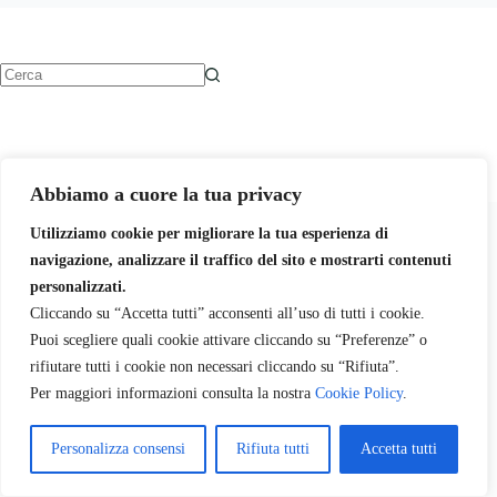
Nessun
risultato
Abbiamo a cuore la tua privacy
Utilizziamo cookie per migliorare la tua esperienza di
Chi siamo
Sennar Karu
Contattaci
navigazione, analizzare il traffico del sito e mostrarti contenuti
Sostienici
personalizzati.
Cliccando su “Accetta tutti” acconsenti all’uso di tutti i cookie.
Libri
Corsi
Consulti e Sessioni
Carrello
Puoi scegliere quali cookie attivare cliccando su “Preferenze” o
rifiutare tutti i cookie non necessari cliccando su “Rifiuta”.
Per maggiori informazioni consulta la nostra
Cookie Policy
.
Copyright © Sennar Karu - 2012 - 2026
Fratellanza Mondiale Sangha APS
Personalizza consensi
Rifiuta tutti
Accetta tutti