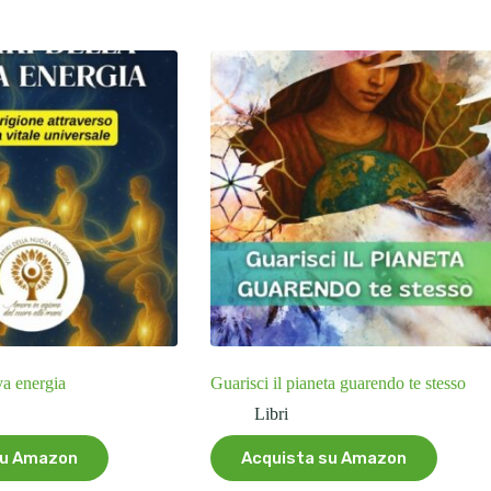
va energia
Guarisci il pianeta guarendo te stesso
Libri
su Amazon
Acquista su Amazon