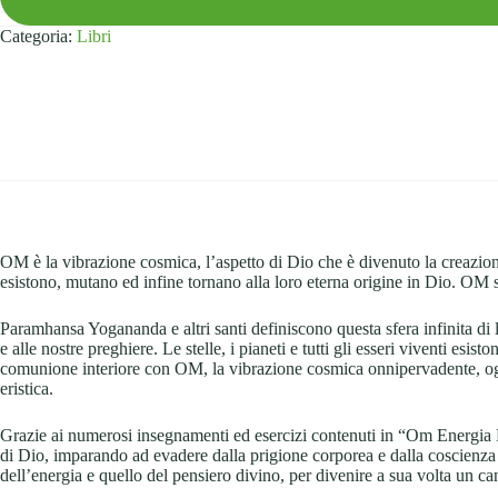
Categoria:
Libri
OM è la vibrazione cosmica, l’aspetto di Dio che è divenuto la creazione,
esistono, mutano ed infine tornano alla loro eterna origine in Dio. OM so
Paramhansa Yogananda e altri santi definiscono questa sfera infinita di
e alle nostre preghiere. Le stelle, i pianeti e tutti gli esseri viventi esi
comunione interiore con OM, la vibrazione cosmica onnipervadente, ogni
eristica.
Grazie ai numerosi insegnamenti ed esercizi contenuti in “Om Energia D
di Dio, imparando ad evadere dalla prigione corporea e dalla coscienza de
dell’energia e quello del pensiero divino, per divenire a sua volta un ca