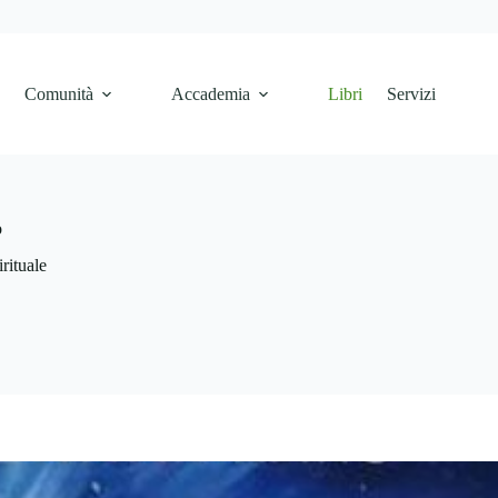
e
Comunità
Accademia
Libri
Servizi
o
irituale