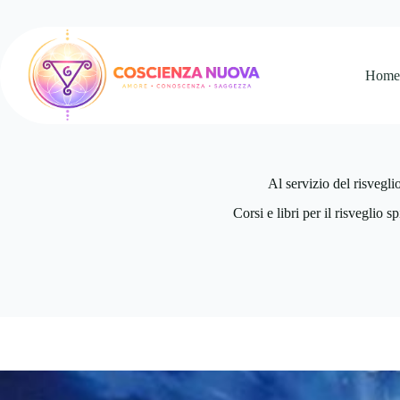
Salta
al
contenuto
Hom
Al servizio del risvegli
Corsi e libri per il risveglio sp