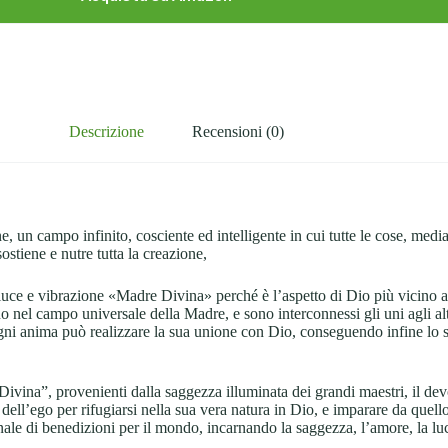
Descrizione
Recensioni (0)
 un campo infinito, cosciente ed intelligente in cui tutte le cose, media
stiene e nutre tutta la creazione,
 luce e vibrazione «Madre Divina» perché è l’aspetto di Dio più vicino 
stono nel campo universale della Madre, e sono interconnessi gli uni agli al
 anima può realizzare la sua unione con Dio, conseguendo infine lo sta
ivina”, provenienti dalla saggezza illuminata dei grandi maestri, il d
ll’ego per rifugiarsi nella sua vera natura in Dio, e imparare da quello 
nale di benedizioni per il mondo, incarnando la saggezza, l’amore, la luc